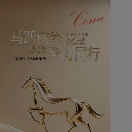
UNITED FOR
NEW LEAP
FORWARD
LET'S BE
TOGETHER
聊城G+台球俱乐部